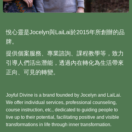
悅心靈是Jocelyn與LaiLai於2015年所創辦的品
牌。
提供個案服務、專業諮詢、課程教學等，致力
引導人們活出潛能，透過內在轉化為生活帶來
正向、可見的轉變。
Joyful Divine is a brand founded by Jocelyn and LaiLai.
We offer individual services, professional counseling,
course instruction, etc., dedicated to guiding people to
live up to their potential, facilitating positive and visible
transformations in life through inner transformation.