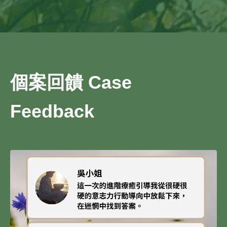
個案回饋 Case
Feedback