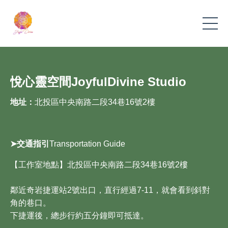
悅心靈空間JoyfulDivine Studio
地址：
北投區中央南路二段
34
巷
16
號
2
樓
➤
交通指引
Transportation Guide
【工作室地點】北投區中央南路二段
34
巷
16
號
2
樓
鄰近奇岩捷運站
2
號出口，直行經過
7-11
，就會看到斜對
角的巷口。
下捷運後，總步行約五分鐘即可抵達。